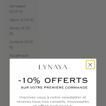
Jamaïque
(EUR €)
Japon (EUR €)
Jersey (EUR
€)
Jordanie (EUR
€)
Kazakhstan
(EUR €)
Kenya (EUR €)
Kirghizstan
(EUR €)
Kiribati (EUR
€)
Inscrivez-vous à notre newsletter et
recevez tous nos conseils, nouveautés
Kosovo (EUR
et offres exclusives ✨