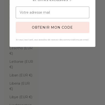
€)
Koweït (EUR
€)
La Réunion
OBTENIR MON CODE
(EUR €)
Laos (EUR €)
En vous inscrivant, vous acceptez de recevoir des communications par email.
Lesotho (EUR
€)
Lettonie (EUR
€)
Liban (EUR €)
Liberia (EUR
€)
Libye (EUR €)