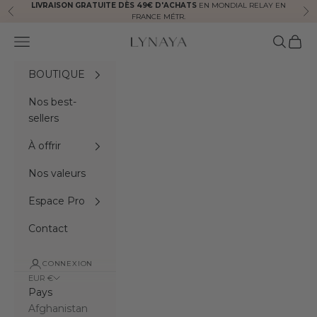
Passer au contenu
LIVRAISON GRATUITE DÈS 49€ D'ACHATS
EN MONDIAL RELAY EN
Précédent
Sui
FRANCE MÉTR.
Menu
Recherc
Panie
Lynaya naturals
BOUTIQUE
Nos best-
sellers
À offrir
Nos valeurs
Espace Pro
Contact
CONNEXION
EUR €
Pays
Afghanistan