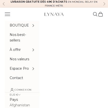
Passer au contenu
LIVRAISON GRATUITE DÈS 49€ D'ACHATS
EN MONDIAL RELAY EN
Précédent
Sui
FRANCE MÉTR.
Menu
Recherc
Panie
Lynaya naturals
BOUTIQUE
Nos best-
sellers
À offrir
Nos valeurs
Espace Pro
Contact
CONNEXION
EUR €
Pays
Afghanistan