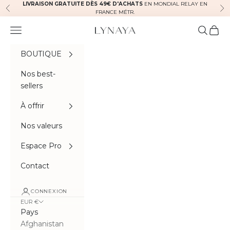
Passer au contenu
LIVRAISON GRATUITE DÈS 49€ D'ACHATS
EN MONDIAL RELAY EN
Précédent
Sui
FRANCE MÉTR.
Menu
Recherc
Panie
Lynaya naturals
BOUTIQUE
Nos best-
sellers
À offrir
Nos valeurs
Espace Pro
Contact
CONNEXION
EUR €
Pays
Afghanistan