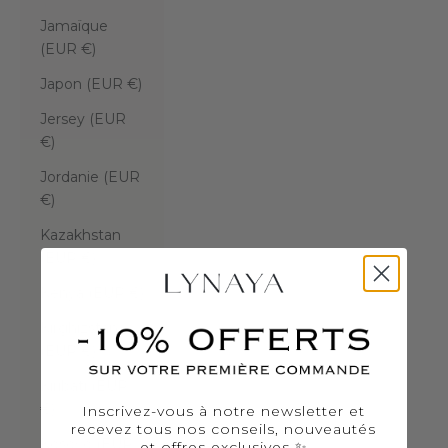
Jamaïque
(EUR €)
Japon (EUR €)
Jersey (EUR
€)
Jordanie (EUR
€)
Kazakhstan
(EUR €)
Kenya (EUR €)
Kirghizstan
(EUR €)
Kiribati (EUR
€)
Inscrivez-vous à notre newsletter et
recevez tous nos conseils, nouveautés
Kosovo (EUR
et offres exclusives ✨