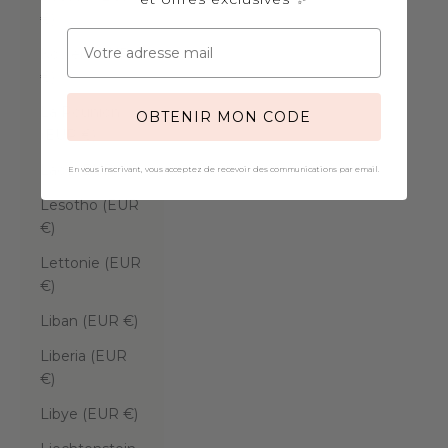
€)
Koweït (EUR
€)
La Réunion
OBTENIR MON CODE
(EUR €)
Laos (EUR €)
En vous inscrivant, vous acceptez de recevoir des communications par email.
Lesotho (EUR
€)
Lettonie (EUR
€)
Liban (EUR €)
Liberia (EUR
€)
Libye (EUR €)