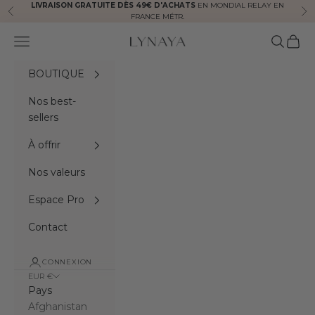
Passer au contenu
LIVRAISON GRATUITE DÈS 49€ D'ACHATS
EN MONDIAL RELAY EN
Précédent
Sui
FRANCE MÉTR.
Menu
Recherc
Panie
Lynaya naturals
BOUTIQUE
Nos best-
sellers
À offrir
Nos valeurs
Espace Pro
Contact
CONNEXION
EUR €
Pays
Afghanistan