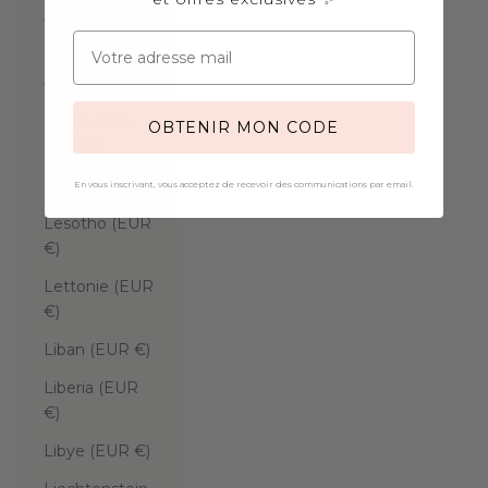
€)
Koweït (EUR
€)
La Réunion
OBTENIR MON CODE
(EUR €)
Laos (EUR €)
En vous inscrivant, vous acceptez de recevoir des communications par email.
Lesotho (EUR
€)
Lettonie (EUR
€)
Liban (EUR €)
Liberia (EUR
€)
Libye (EUR €)