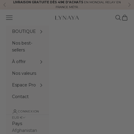
Passer au contenu
LIVRAISON GRATUITE DÈS 49€ D'ACHATS
EN MONDIAL RELAY EN
Précédent
Sui
FRANCE MÉTR.
Menu
Recherc
Panie
Lynaya naturals
BOUTIQUE
Nos best-
sellers
À offrir
Nos valeurs
Espace Pro
Contact
CONNEXION
EUR €
Pays
Afghanistan