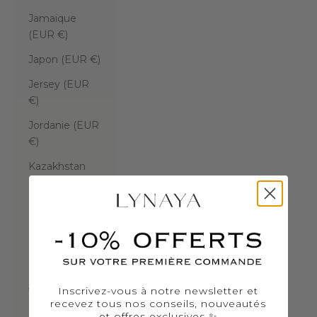
Jamaïque
(EUR €)
Japon (EUR €)
Jersey (EUR
€)
Jordanie (EUR
€)
Kazakhstan
(EUR €)
Kenya (EUR €)
Kirghizstan
(EUR €)
Kiribati (EUR
€)
Inscrivez-vous à notre newsletter et
recevez tous nos conseils, nouveautés
Kosovo (EUR
et offres exclusives ✨